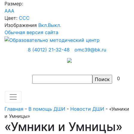
Размер:
A
A
A
Цвет:
C
C
C
Изображения
Вкл.
Выкл.
Обычная версия сайта
8 (4012) 21-32-48
omc39@bk.ru
0
Главная
-
В помощь ДШИ
-
Новости ДШИ
-
«Умники
и Умницы»
«Умники и Умницы»