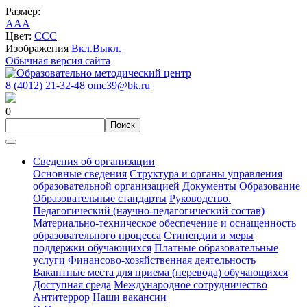
Размер:
A
A
A
Цвет:
C
C
C
Изображения
Вкл.
Выкл.
Обычная версия сайта
8 (4012) 21-32-48
omc39@bk.ru
0
Сведения об организации
Основные сведения
Структура и органы управления
образовательной организацией
Документы
Образование
Образовательные стандарты
Руководство.
Педагогический (научно-педагогический состав)
Материально-техническое обеспечение и оснащенность
образовательного процесса
Стипендии и меры
поддержки обучающихся
Платные образовательные
услуги
Финансово-хозяйственная деятельность
Вакантные места для приема (перевода) обучающихся
Доступная среда
Международное сотрудничество
Антитеррор
Наши вакансии