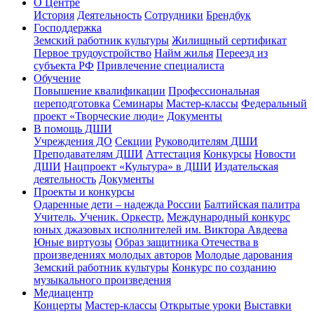
О Центре
История
Деятельность
Сотрудники
Брендбук
Господдержка
Земский работник культуры
Жилищный сертификат
Первое трудоустройство
Найм жилья
Переезд из
субъекта РФ
Привлечение специалиста
Обучение
Повышение квалификации
Профессиональная
переподготовка
Семинары
Мастер-классы
Федеральный
проект «Творческие люди»
Документы
В помощь ДШИ
Учреждения ДО
Секции
Руководителям ДШИ
Преподавателям ДШИ
Аттестация
Конкурсы
Новости
ДШИ
Нацпроект «Культура» в ДШИ
Издательская
деятельность
Документы
Проекты и конкурсы
Одаренные дети – надежда России
Балтийская палитра
Учитель. Ученик. Оркестр.
Международный конкурс
юных джазовых исполнителей им. Виктора Авдеева
Юные виртуозы
Образ защитника Отечества в
произведениях молодых авторов
Молодые дарования
Земский работник культуры
Конкурс по созданию
музыкального произведения
Медиацентр
Концерты
Мастер-классы
Открытые уроки
Выставки