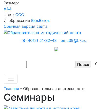
Размер:
A
A
A
Цвет:
C
C
C
Изображения
Вкл.
Выкл.
Обычная версия сайта
8 (4012) 21-32-48
omc39@bk.ru
0
Главная
-
Образовательная деятельность
Семинары