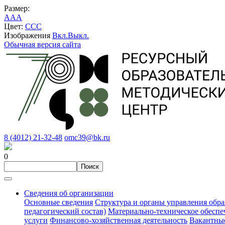
Размер:
A
A
A
Цвет:
C
C
C
Изображения
Вкл.
Выкл.
Обычная версия сайта
8 (4012) 21-32-48
omc39@bk.ru
0
Сведения об организации
Основные сведения
Структура и органы управления обра
педагогический состав)
Материально-техническое обеспе
услуги
Финансово-хозяйственная деятельность
Вакантные