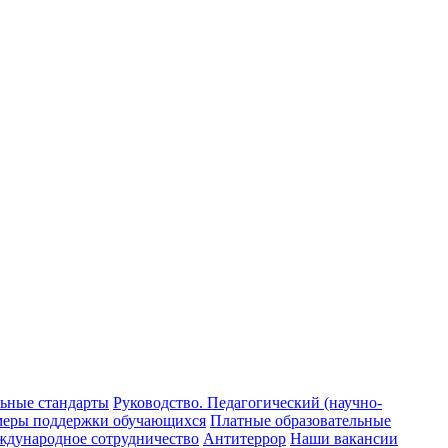
ьные стандарты
Руководство. Педагогический (научно-
меры поддержки обучающихся
Платные образовательные
дународное сотрудничество
Антитеррор
Наши вакансии