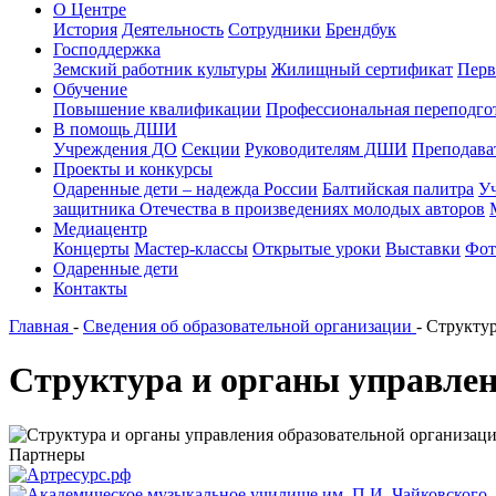
О Центре
История
Деятельность
Сотрудники
Брендбук
Господдержка
Земский работник культуры
Жилищный сертификат
Перв
Обучение
Повышение квалификации
Профессиональная переподго
В помощь ДШИ
Учреждения ДО
Секции
Руководителям ДШИ
Преподав
Проекты и конкурсы
Одаренные дети – надежда России
Балтийская палитра
Уч
защитника Отечества в произведениях молодых авторов
Медиацентр
Концерты
Мастер-классы
Открытые уроки
Выставки
Фот
Одаренные дети
Контакты
Главная
-
Сведения об образовательной организации
-
Структур
Структура и органы управлен
Партнеры