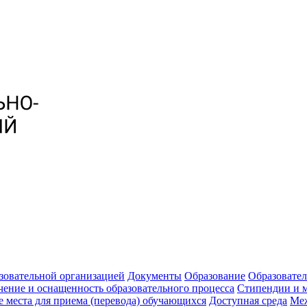
зовательной организацией
Документы
Образование
Образовател
чение и оснащенность образовательного процесса
Стипендии и 
 места для приема (перевода) обучающихся
Доступная среда
Меж