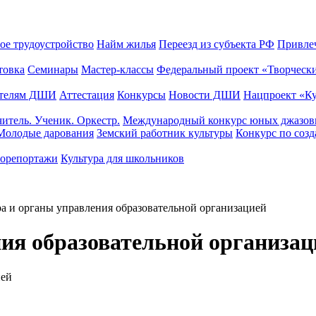
ое трудоустройство
Найм жилья
Переезд из субъекта РФ
Привле
товка
Семинары
Мастер-классы
Федеральный проект «Творческ
ателям ДШИ
Аттестация
Конкурсы
Новости ДШИ
Нацпроект «К
итель. Ученик. Оркестр.
Международный конкурс юных джазовы
Молодые дарования
Земский работник культуры
Конкурс по соз
орепортажи
Культура для школьников
а и органы управления образовательной организацией
ия образовательной организац