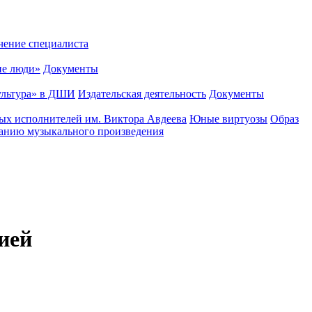
чение специалиста
ие люди»
Документы
ультура» в ДШИ
Издательская деятельность
Документы
х исполнителей им. Виктора Авдеева
Юные виртуозы
Образ
данию музыкального произведения
ией