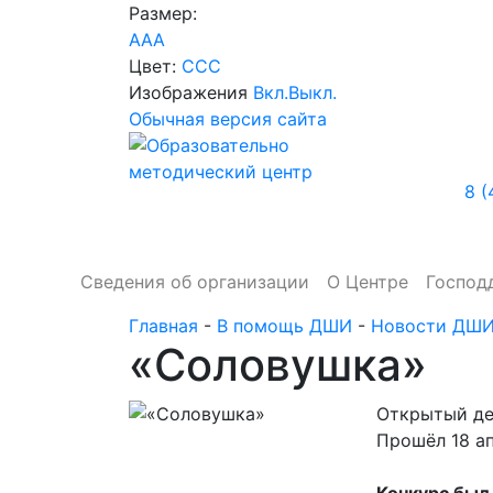
Размер:
A
A
A
Цвет:
C
C
C
Изображения
Вкл.
Выкл.
Обычная версия сайта
8 (
Сведения об организации
О Центре
Господ
Главная
-
В помощь ДШИ
-
Новости ДШ
«Соловушка»
Открытый де
Прошёл 18 а