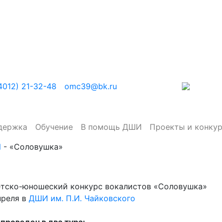
4012) 21-32-48
omc39@bk.ru
держка
Обучение
В помощь ДШИ
Проекты и конку
И
-
«Соловушка»
тско-юношеский конкурс вокалистов «Соловушка»
преля в
ДШИ им. П.И. Чайковского