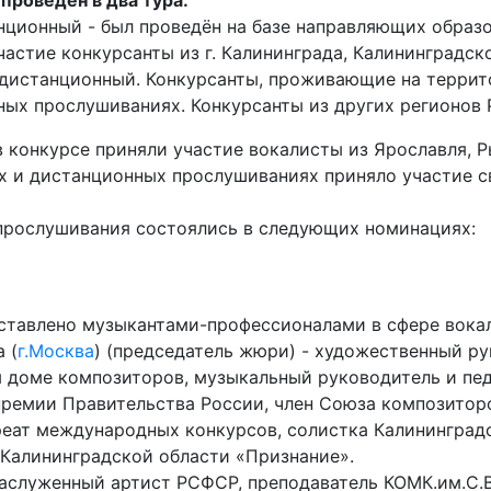
проведен в два тура:
анционный - был проведён на базе направляющих образ
астие конкурсанты из г. Калининграда, Калининградск
о-дистанционный. Конкурсанты, проживающие на терри
ных прослушиваниях. Конкурсанты из других регионов 
в конкурсе приняли участие вокалисты из Ярославля, Р
ых и дистанционных прослушиваниях приняло участие с
прослушивания состоялись в следующих номинациях:
тавлено музыкантами-профессионалами в сфере вокал
 (
г.Москва
) (председатель жюри) - художественный р
 доме композиторов, музыкальный руководитель и пед
премии Правительства России, член Союза композитор
реат международных конкурсов, солистка Калинингра
 Калининградской области «Признание».
заслуженный артист РСФСР, преподаватель КОМК.им.С.