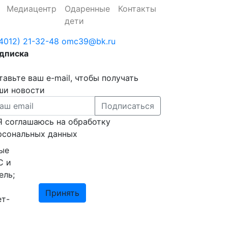
Медиацентр
Одаренные
Контакты
дети
(4012) 21-32-48
omc39@bk.ru
дписка
тавьте ваш e-mail, чтобы получать
ши новости
Подписаться
Я соглашаюсь на обработку
рсональных данных
рые
С и
ель;
Принять
ет-