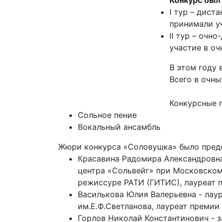
Конкурс был 
I тур – дист
принимали уч
II тур – очн
участие в оч
В этом году 
Всего в очн
Конкурсные 
Сольное пение
Вокальный ансамбль
Жюри конкурса «Соловушка» было предс
Красавина Радомира Александровна
центра «Сольвейг» при Московском
режиссуре РАТИ (ГИТИС), лауреат 
Василькова Юлия Валерьевна - лау
им.Е.Ф.Светланова, лауреат премии
Горлов Николай Константинович - 