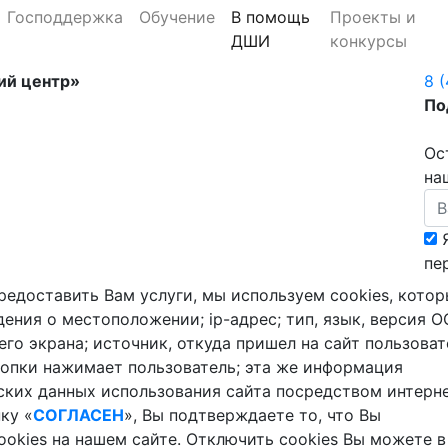
Господдержка
Обучение
В помощь
Проекты и
ДШИ
конкурсы
ий центр»
8 
По
Ос
на
пе
редоставить Вам услуги, мы используем cookies, кото
ния о местоположении; ip-адрес; тип, язык, версия О
его экрана; источник, откуда пришел на сайт пользоват
нопки нажимает пользователь; эта же информация
ских данных использования сайта посредством интерн
ку «
СОГЛАСЕН
», Вы подтверждаете то, что Вы
okies на нашем сайте. Отключить cookies Вы можете в