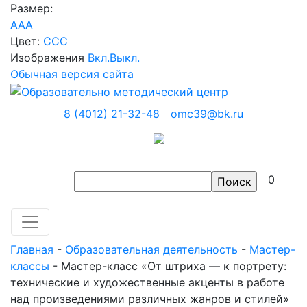
Размер:
A
A
A
Цвет:
C
C
C
Изображения
Вкл.
Выкл.
Обычная версия сайта
8 (4012) 21-32-48
omc39@bk.ru
0
Главная
-
Образовательная деятельность
-
Мастер-
классы
-
Мастер-класс «От штриха — к портрету:
технические и художественные акценты в работе
над произведениями различных жанров и стилей»