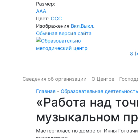
Размер:
A
A
A
Цвет:
C
C
C
Изображения
Вкл.
Выкл.
Обычная версия сайта
8 (
Сведения об организации
О Центре
Господ
Главная
-
Образовательная деятельност
«Работа над то
музыкальном пр
Мастер-класс по домре от Инны Готовчи