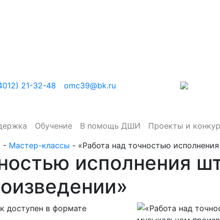
4012) 21-32-48
omc39@bk.ru
держка
Обучение
В помощь ДШИ
Проекты и конку
ь
-
Мастер-классы
-
«Работа над точностью исполнени
чностью исполнения ш
оизведении»
к доступен в формате