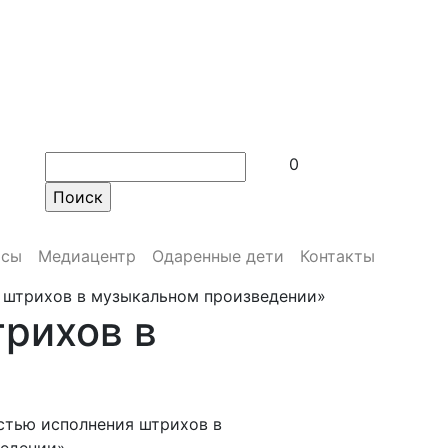
0
рсы
Медиацентр
Одаренные дети
Контакты
я штрихов в музыкальном произведении»
трихов в