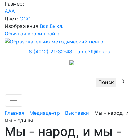
Размер:
A
A
A
Цвет:
C
C
C
Изображения
Вкл.
Выкл.
Обычная версия сайта
8 (4012) 21-32-48
omc39@bk.ru
0
Главная
-
Медиацентр
-
Выставки
-
Мы - народ, и
мы - едины
Мы - народ, и мы -